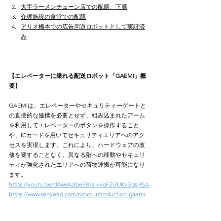
大手ラーメンチェーン店での配膳、下膳
介護施設の食堂での配膳
アリオ橋本での広告周遊ロボットとして実証済
み
【エレベーターに乗れる配送ロボット「GAEMI」概
要
】
GAEMIは、エレベーターやセキュリティーゲートと
の直接的な連携を必要とせず、組み込まれたアーム
を利用してエレベーターのボタンを操作すること
や、ICカードを用いてセキュリティエリアへのアク
セスを実現します。これにより、ハードウェアの改
修を要することなく、異なる階への移動やセキュリ
ティが強化されたエリアへの荷物運搬が可能になり
ます。
https://youtu.be/dAw6XJjbeS8?si=vgF2i7UKvBgsj9SA
https://www.senxeed.com/robot-introduction-gaemi