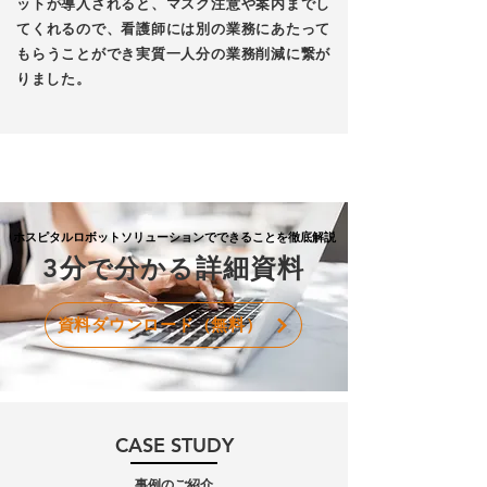
ットが導入されると、
マスク注意や案内までし
てくれるので、
看護師には別の業務にあたって
もらうことができ実質一人分の業務削減に繋が
りました。
​ホスピタルロボットソリューションでできることを徹底解説
​3分
詳細資料
で分かる
資料ダウンロード（無料）
​CASE STUDY
​事例のご紹介