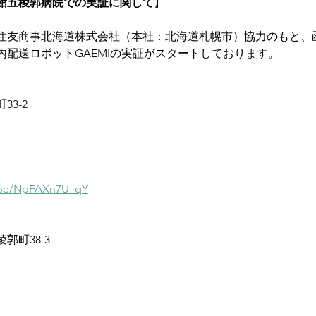
館五稜郭病院での実証に関して
】
から、住友商事北海道株式会社（本社：北海道札幌市）協力のもと
内配送ロボットGAEMIの実証がスタートしております。
3-2
u.be/NpFAXn7U_qY
郭町38-3