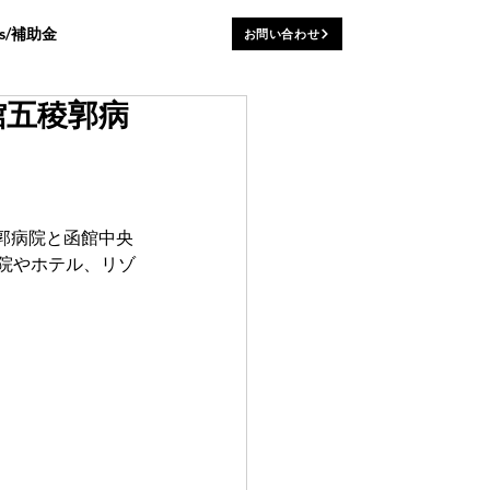
ws/補助金
お問い合わせ
館五稜郭病
郭病院と函館中央
病院やホテル、リゾ