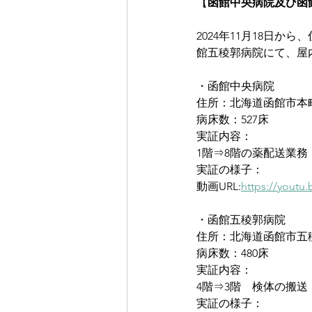
【
函館中央病院及び函
2024年11月18日
館五稜郭病院にて、屋
・函館中央病院
住所：北海道函館市本町3
病床数：527床
実証内容：
1階⇒8階の薬配送業務
実証の様子：
動画URL:
https://yout
・函館五稜郭病院
住所：北海道函館市五稜
病床数：480床
実証内容：
4階⇒3階　検体の搬送
実証の様子：