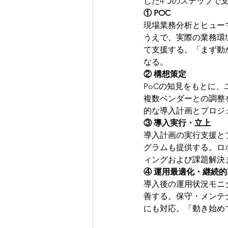
した4つのステップで
① POC
現場業務分析とヒュー
うえで、実際の業務環
て支援する。「まず動
なる。
② 構想策定
PoCの知見をもとに
複数ベンダーとの調整
的な導入計画とプロジ
③ 導入実行・立上
導入計画の実行支援と
グラムも提供する。ロ
ィングおよび課題解決
④ 運用最適化・継続的
導入後の運用状況モニ
善する。保守・メンテ
にも対応。「動き始め