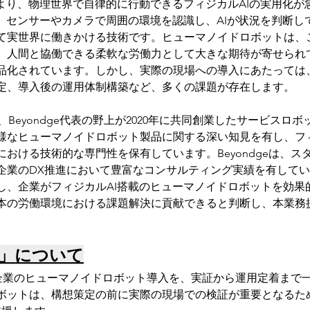
により、物理世界で自律的に行動できるフィジカルAIの実用化が
は、センサーやカメラで周囲の環境を認識し、AIが状況を判断し
て実世界に働きかける技術です。ヒューマノイドロボットは、こ
、人間と協働できる柔軟な労働力として大きな期待が寄せられ
品化されています。しかし、実際の現場への導入にあたっては
定、導入後の運用体制構築など、多くの課題が存在します。
ticsは、Beyondge代表の野上が2020年に共同創業したサービス
様なヒューマノイドロボット製品に関する深い知見を有し、フィ
おける技術的な専門性を保有しています。Beyondgeは、ス
企業のDX推進において豊富なコンサルティング実績を有して
し、企業がフィジカルAI搭載のヒューマノイドロボットを効果
本の労働環境における課題解決に貢献できると判断し、本業務
 X」について
」は、企業のヒューマノイドロボット導入を、実証から運用定着まで
ボットは、構想策定の前に実際の現場での検証が重要となるため