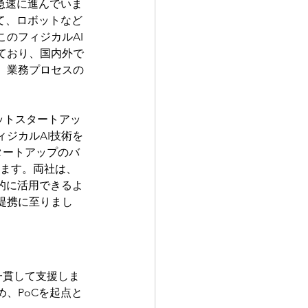
急速に進んでいま
て、ロボットなど
のフィジカルAI
ており、国内外で
、業務プロセスの
ロボットスタートアッ
ジカルAI技術を
タートアップのバ
います。両社は、
的に活用できるよ
提携に至りまし
一貫して支援しま
、PoCを起点と