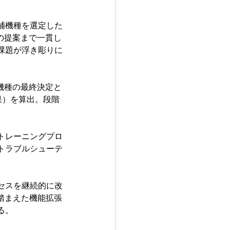
補機種を選定した
の提案まで一貫し
課題が浮き彫りに
機種の最終決定と
果）を算出。段階
。
トレーニングプロ
トラブルシューテ
セスを継続的に改
踏まえた機能拡張
る。