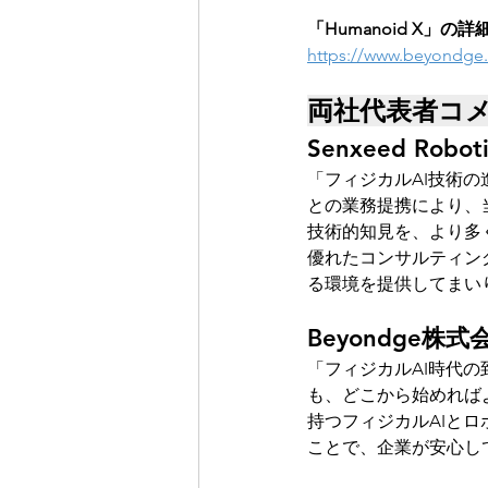
「Humanoid X」の
https://www.beyondg
両社代表者コ
Senxeed Ro
「フィジカルAI技術の
との業務提携により、
技術的知見を、より多く
優れたコンサルティン
る環境を提供してまい
Beyondge株
「フィジカルAI時代
も、どこから始めればよい
持つフィジカルAIと
ことで、企業が安心し