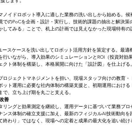
支援します。
マノイドロボット導入に適した業務の洗い出しから始める。候
境でのPoCを企画・設計・実行し、技術的課題の抽出と解決策
かしてみる」ことで、机上の計画では見えなかった現場特有の
、ユースケースを洗い出してロボット活用方針を策定する。最適
を行いながら、導入効果のシミュレーションとROI（投資対効
ェクト体制を構築し、本格展開に向けた「設計図」を仕上げる
プロジェクトマネジメントを担い、現場スタッフ向けの教育・
ボット運用に必要な社内体制の構築支援と、初期運用における
まで、立ち上げ期を丸ごと支える。
改善
タリングと効果測定を継続し、運用データに基づいて業務プロ
ナンス体制の確立支援に加え、最新のフィジカルAI技術動向を
て終わり」ではなく、現場への定着と成果の最大化を追い続け