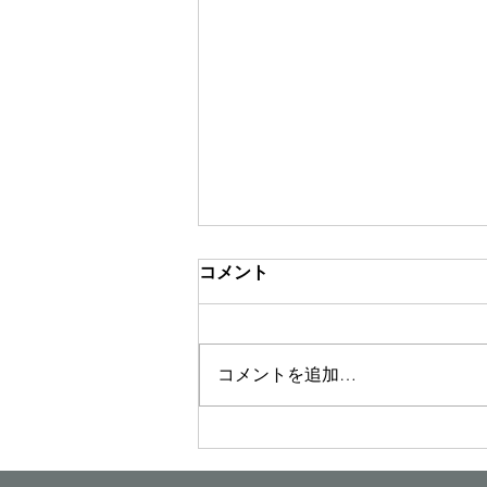
コメント
コメントを追加…
Senxeed Roboticsとイクヨが
ロボット事業で包括的業務提