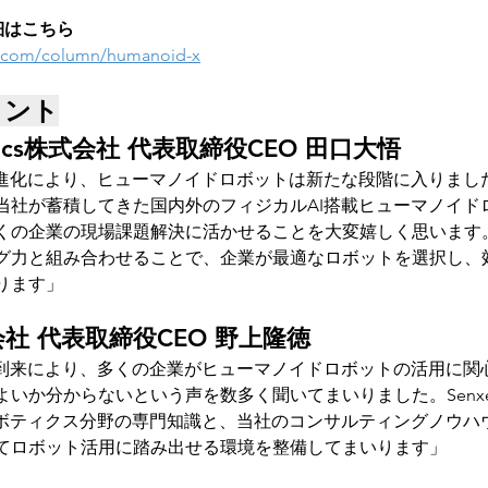
詳細はこちら
e.com/column/humanoid-x
メント
botics株式会社 代表取締役CEO 田口大悟
進化により、ヒューマノイドロボットは新たな段階に入りました。B
当社が蓄積してきた国内外のフィジカルAI搭載ヒューマノイド
の企業の現場課題解決に活かせることを大変嬉しく思います。Be
グ力と組み合わせることで、企業が最適なロボットを選択し、
ります」
式会社 代表取締役CEO 野上隆徳
の到来により、多くの企業がヒューマノイドロボットの活用に関
か分からないという声を数多く聞いてまいりました。Senxeed 
ロボティクス分野の専門知識と、当社のコンサルティングノウハ
てロボット活用に踏み出せる環境を整備してまいります」