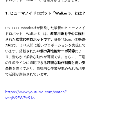
1. ヒューマノイドロボット「Walker S」とは？
UBTECH Robotics社が開発した最新のヒューマノイ
ドロボット「Walker S」は、
産業用途を中心に設計
された次世代型ロボットです。
身長172cm、体重
60-
73kg
で、より人間に近いプロポーションを実現して
います。搭載された
41個の高性能サーボ関節
によ
り、滑らかで柔軟な動作が可能です。さらに、工場
の生産ラインに適応できる
精密な動作制御と高い安
全性
を備えており、自律的な作業が求められる現場
で活躍が期待されています。
https://www.youtube.com/watch?
v=qlV9EWPe91o