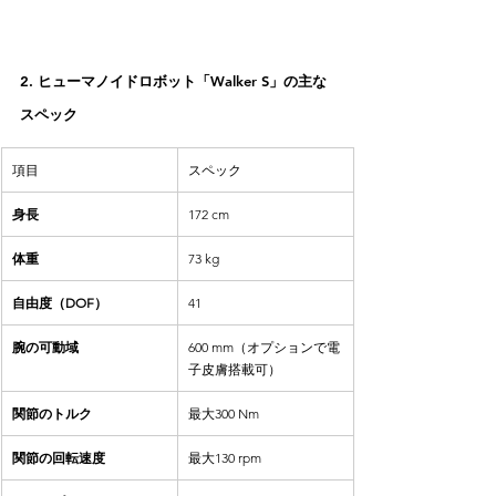
2. ヒューマノイドロボット「Walker S」の主な
スペック
項目
スペック
身長
172 cm
体重
73 kg
自由度（DOF）
41
腕の可動域
600 mm（オプションで電
子皮膚搭載可）
関節のトルク
最大300 Nm
関節の回転速度
最大130 rpm