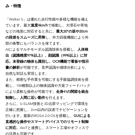
み・特徴
「Walker S」は優れた歩行性能や多様な機能を備え
ています。最大
速度4km/h
で移動し、大理石や草地
などの地形に対応すると共に、
最大20°の坂や20cm
の段差をスムーズに昇降
し、外力回復機能により外
部の衝撃にもバランスを保てます。
AIによるマルチモーダル認識技術を搭載し、
人体検
出（認識精度97%以上）、顔認識（99%以上）に対
応。未登録の物体も識別し、OCR機能で看板や指示
書の解析
が可能です。音声認識や感情分析により、
自然な対話も実現します。
また、精密な手作業を可能にする手眼協調技術を搭
載し、100種類以上の物体認識や力覚フィードバック
により柔軟な操作が可能です。
全身41の関節を統合
制御し、人間に近い動作
を行えます。
さらに、U-SLAM技術と3D点群マッピングで環境を
正確に把握し、2cm以内の誤差でナビゲーションを
行います。最新のROSA 2.0 OSを搭載し、
GUIによる
直感的な操作やスマートデバイスでのリモート制御
に対応
。AIoTと連携し、スマート工場やオフィスで
の活用も可能です。