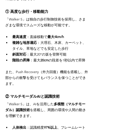
① 高度な歩行・移動能力
「Walker S」は独自の歩行制御技術を採用し、さま
ざまな環境でスムーズな移動が可能です。
最高速度
：直線移動で
最大4km/h
複雑な地形適応
：大理石、木床、カーペット、
タイル、草地などでも安定した歩行
斜面対応
：最大20°の坂を登降可能
階段の昇降
：最大
20cm
の段差を1秒以内で昇降
また、Push Recovery（外力回復）機能を搭載し、外
部からの衝撃を受けてもバランスを保つことができ
ます。
② マルチモーダルAIと認識技術
「Walker S」は、AIを活用した
多模態（マルチモー
ダル）認識技術
を搭載し、周囲の環境や人間の動き
を理解できます。
人体検出
：認識精度
97%以上
、フレームレート