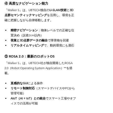
④ 高度なナビゲーション能力
「Walker S」は、UBTECH独自の
U-SLAM技術
と
3D
点群セマンティックマッピング
を活用し、環境を正
確に把握しながら自律移動します。
精密ナビゲーション
：物体レベルでの正確な位
置決め（誤差2cm以内）
視覚と3D点群データの融合
で障害物を回避
リアルタイムマッピング
で、動的環境にも適応
⑤ ROSA 2.0：最新のロボットOS
「Walker S」は、UBTECH社が独自開発したROSA 
2.0（Robot Operating System Application）**を搭
載。
直感的なGUI
による操作
リモート制御対応
（スマートデバイスやPCから
管理可能）
AIoT（AI + IoT）との統合
でスマート工場やオフ
ィスでの活用が可能