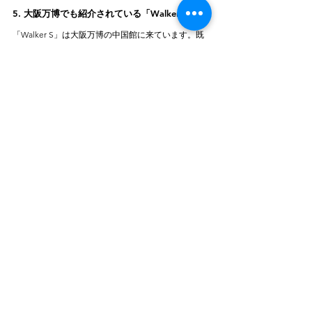
5. 大阪万博でも紹介されている「Walker S」
「Walker S」は大阪万博の中国館に来ています。既
に研究開発モデルの日本販売が開始しており、興味
のある方は大阪万博の中国館まで会いにきてくださ
い。
https://www.youtube.com/watch?
v=Bpt5k5GC7Rw
6.ヒューマノイドロボット「Walker S」の進化
「Walker S」は、現在
自律ロボットとしての機能強
化
が進められており、将来的にはより多くの業界で
の導入が期待されています。UBTECHはすでに
東風