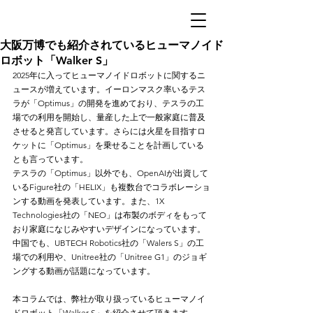
大阪万博でも紹介されているヒューマノイド
ロボット「Walker S」
2025年に入ってヒューマノイドロボットに関するニ
ュースが増えています。イーロンマスク率いるテス
ラが「Optimus」の開発を進めており、テスラの工
場での利用を開始し、量産した上で一般家庭に普及
させると発言しています。さらには火星を目指すロ
ケットに「Optimus」を乗せることを計画している
とも言っています。
テスラの「Optimus」以外でも、OpenAIが出資して
いるFigure社の「HELIX」も複数台でコラボレーショ
ンする動画を発表しています。また、1X 
Technologies社の「NEO」は布製のボディをもって
おり家庭になじみやすいデザインになっています。
中国でも、UBTECH Robotics社の「Walers S」の工
場での利用や、Unitree社の「Unitree G1」のジョギ
ングする動画が話題になっています。
本コラムでは、弊社が取り扱っているヒューマノイ
ドロボット「Walker S」を紹介させて頂きます。