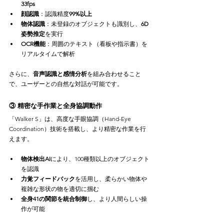
33fps
顔認識
：認識精度
99%以上
物体認識
：未登録のオブジェクトも識別し、
6D
姿勢推定
を実行
OCR機能
：周囲のテキスト（看板や指示書）を
リアルタイムで解析
さらに、
音声認識と感情分析
を組み合わせること
で、ユーザーとの自然な対話が可能です。
③ 精密な手作業と全身協調動作
「Walker S」は、高度な手眼協調（Hand-Eye 
Coordination）技術を搭載し、より精密な作業を行
えます。
物体検出AI
により、100種類以上のオブジェクト
を認識
力覚フィードバック
を活用し、柔らかい物体や
複雑な形状の物を適切に掴む
全身41の関節を統合制御
し、より人間らしい操
作が可能