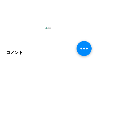
コメント
コメントを追加…
ヒューマノイドロボット
【令和8年度（2
活用支援サービス
最新情報】最大8,
「Humanoid X」を開始
円！補助金を活
療機関向けロボ
ューション導入
ホーム
お問い合わせ
ロボット紹介
ソリューション
会社情報