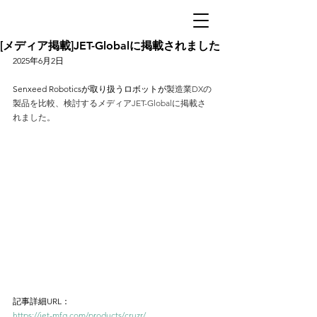
[メディア掲載]JET-Globalに掲載されました
2025年6月2日
Senxeed Roboticsが取り扱うロボットが
製造業DXの
製品を比較、検討するメディア
JET-Globalに掲載さ
れました。
記事詳細URL：
https://jet-mfg.com/products/cruzr/