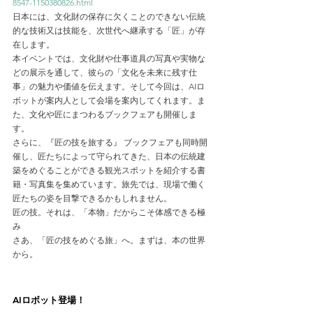
8547-1150380826.html
日本には、文化財の保存に欠くことのできない伝統
的な技術又は技能を、次世代へ継承する「匠」が存
在します。
本イベントでは、文化財や仕事道具の写真や実物な
どの展示を通して、彼らの「文化を未来に残す仕
事」の魅力や価値を伝えます。そして今回は、AIロ
ボットが案内人として会場を案内してくれます。ま
た、文化や匠にまつわるブックフェアも開催しま
す。
さらに、『匠の技を旅する』 ブックフェアも同時開
催し、匠たちによって守られてきた、日本の伝統建
築をめぐることができる観光スポットを紹介する書
籍・写真集を集めています。旅先では、現場で働く
匠たちの姿を目撃できるかもしれません。
匠の技。それは、「本物」だからこそ体感できる極
み
さあ、「匠の技をめぐる旅」へ。まずは、本の世界
から。
AIロボット登場！