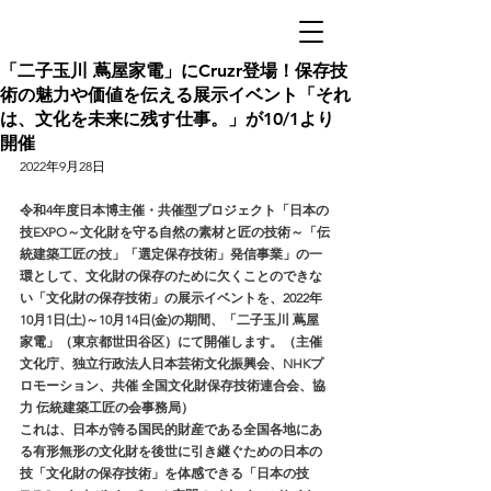
「二子玉川 蔦屋家電」にCruzr登場！保存技
術の魅力や価値を伝える展示イベント「それ
は、文化を未来に残す仕事。」が10/1より
開催
2022年9月28日
令和4年度日本博主催・共催型プロジェクト「日本の
技EXPO～文化財を守る自然の素材と匠の技術～「伝
統建築工匠の技」「選定保存技術」発信事業」の一
環として、文化財の保存のために欠くことのできな
い「文化財の保存技術」の展示イベントを、2022年
10月1日(土)～10月14日(金)の期間、「二子玉川 蔦屋
家電」（東京都世田谷区）にて開催します。（主催 
文化庁、独立行政法人日本芸術文化振興会、NHKプ
ロモーション、共催 全国文化財保存技術連合会、協
力 伝統建築工匠の会事務局）
これは、日本が誇る国民的財産である全国各地にあ
る有形無形の文化財を後世に引き継ぐための日本の
技「文化財の保存技術」を体感できる「日本の技