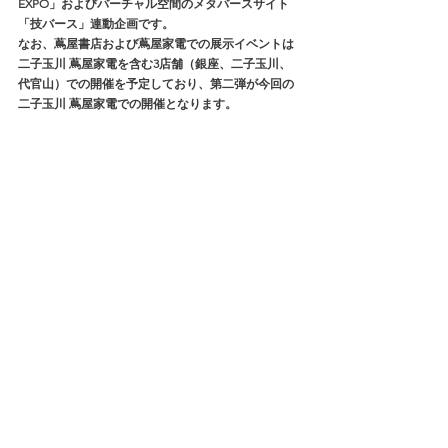
EXPO」およびバーチャル空間のメタバースサイト
「技バース」連動企画です。
なお、蔦屋書店および蔦屋家電での展示イベントは
二子玉川 蔦屋家電を含む3店舗（銀座、二子玉川、
代官山）での開催を予定しており、第二弾が今回の
二子玉川 蔦屋家電での開催となります。