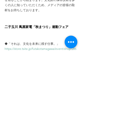
くの人に知っていただくため、メディアの皆様の取
材をお待ちしております。
二子玉川 蔦屋家電「秋まつり」連動フェア
◆「それは、文化を未来に残す仕事。」
https://store.tsite.jp/futakotamagawa/event/shop/285
47-1150380826.html
◆『匠の技を旅する』ブックフェア
https://store.tsite.jp/futakotamagawa/event/shop/285
48-1203540826.html
開催日時：2022年10月1日(土)～10月14日(金)10:00～
20:00
会場      ：二子玉川 蔦屋家電
　　　　　〒158-0094
　　　　　東京都世田谷区玉川1丁目14番1号 二子玉
川ライズ　S.C.　テラスマーケット
アクセス：東急電鉄 大井町線・田園都市線「二子玉
川駅」より徒歩4分