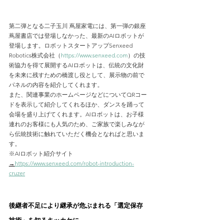
第二弾となる二子玉川 蔦屋家電には、第一弾の銀座 
蔦屋書店では登場しなかった、最新のAIロボットが
登場します。ロボットスタートアップSenxeed 
Robotics株式会社（
https://www.senxeed.com
）の技
術協力を得て展開するAIロボットは、伝統の文化財
を未来に残すための橋渡し役として、展示物の前で
パネルの内容を紹介してくれます。
また、関連事業のホームページなどについてQRコー
ドを表示して紹介してくれるほか、ダンスを踊って
会場を盛り上げてくれます。AIロボットは、お子様
連れのお客様にも人気のため、ご家族で楽しみなが
ら伝統技術に触れていただく機会となればと思いま
す。
※AIロボット紹介サイト
→
https://www.senxeed.com/robot-introduction-
cruzer
後継者不足により継承が危ぶまれる「選定保存