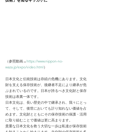
技術」を知るキッカケに
（参照動画→
https://www.nippon-no-
waza.jp/expo/video.html
）
日本文化と伝統技術は存続の危機にあります。文化
財を支える保存技術が、後継者不足により継承が危
ぶまれているのです。日本が誇るべき文化財と保存
技術は表裏一体です。
日本文化は、長い歴史の中で継承され、我々にとっ
て、そして、後世においても計り知れない価値を占
めます。文化財とともにその保存技術の保護・活用
に取り組むことで価値は更に高まります。
貴重な日本文化を救う大切な一歩は私達が保存技術
を知ることから始まります。文化財の保存技術を多