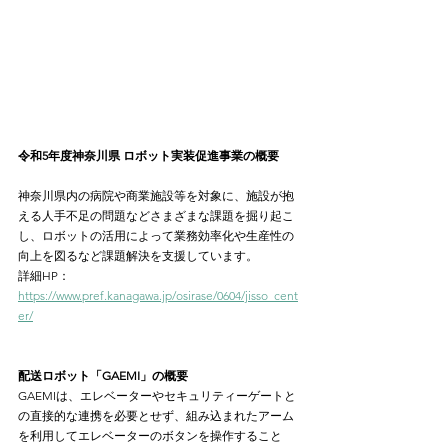
令和5年度神奈川県 ロボット実装促進事業の概要
神奈川県内の病院や商業施設等を対象に、施設が抱
える人手不足の問題などさまざまな課題を掘り起こ
し、ロボットの活用によって業務効率化や生産性の
向上を図るなど課題解決を支援しています。
詳細HP：
https://www.pref.kanagawa.jp/osirase/0604/jisso_cent
er/
配送ロボット「GAEMI」の概要
GAEMIは、エレベーターやセキュリティーゲートと
の直接的な連携を必要とせず、組み込まれたアーム
を利用してエレベーターのボタンを操作すること