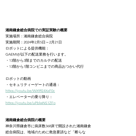
湘南鎌倉総合病院での実証実験の概要
実施場所：湘南鎌倉総合病院
実施期間：2024年2月5日～2月21日
ロボットによる提供機能：
GAEMIが以下の配送業務を行います。
・13階から3階までのカルテの配送
・13階から1階コンビニまでの商品おつかい代行
ロボットの動画
・セキュリティーゲートの通過： 
https://youtu.be/WX9fE4XxF0c
・エレベーターの乗り降り： 
https://youtu.be/uPblwNS1ZFo
湘南鎌倉総合病院の概要
神奈川県鎌倉市に病床数368床で開設された湘南鎌倉
総合病院は、地域のために救急要請など「断らな