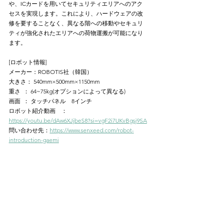
や、ICカードを用いてセキュリティエリアへのアク
セスを実現します。これにより、ハードウェアの改
修を要することなく、異なる階への移動やセキュリ
ティが強化されたエリアへの荷物運搬が可能になり
ます。
[ロボット情報]
メーカー：ROBOTIS社（韓国）
⼤きさ： 540mm×500mm×1150mm
重さ  ： 64~75kg(オプションによって異なる)
画⾯  ： タッチパネル　8インチ
ロボット紹介動画　：
https://youtu.be/dAw6XJjbeS8?si=vgF2i7UKvBgsj9SA
問い合わせ先：
https://www.senxeed.com/robot-
introduction-gaemi