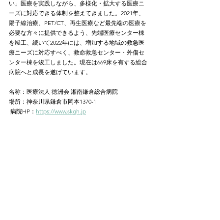
い」医療を実践しながら、多様化・拡大する医療ニ
ーズに対応できる体制を整えてきました。2021年、
陽子線治療、PET/CT、再生医療など最先端の医療を
必要な方々に提供できるよう、先端医療センター棟
を竣工、続いて2022年には、増加する地域の救急医
療ニーズに対応すべく、救命救急センター・外傷セ
ンター棟を竣工しました。現在は669床を有する総合
病院へと成長を遂げています。
名称：医療法人 徳洲会 湘南鎌倉総合病院
場所：神奈川県鎌倉市岡本1370-1
 病院HP：
https://www.skgh.jp